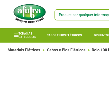
Procure por qualquer informaç
TERMOS MAIS
1
º
fotovoltaic
TODAS AS
CABOS E FIOS ELÉTRICOS
DISJUNTOR
CATEGORIAS
2
º
longi
3
º
módulo
Materiais Elétricos
Cabos e Fios Elétricos
Rolo 100 
4
º
solar
5
º
mta
6
º
módulo sola
7
º
inversor
8
º
módulo sol
9
º
18l
10
º
bomba anau