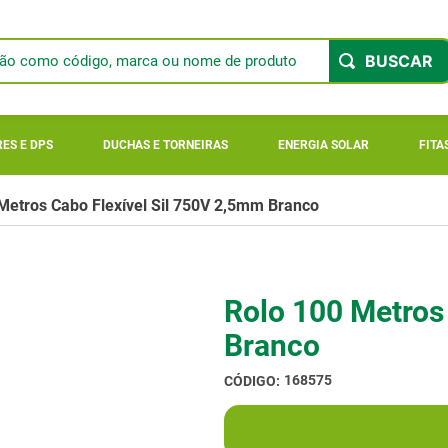
ão como código, marca ou nome de produto
 BUSCADOS
o
ES E DPS
DUCHAS E TORNEIRAS
ENERGIA SOLAR
FITA
Metros Cabo Flexível Sil 750V 2,5mm Branco
r longi
Rolo 100 Metros
Branco
ar
168575
ger 900