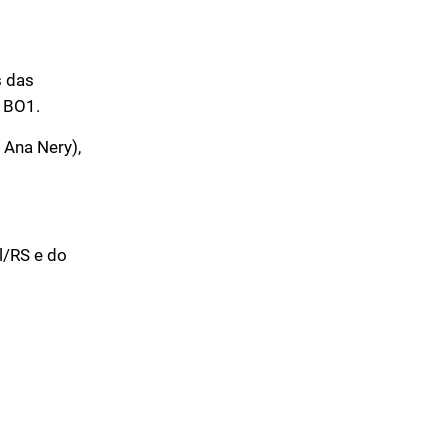
s das
o BO1.
 Ana Nery),
l/RS e do