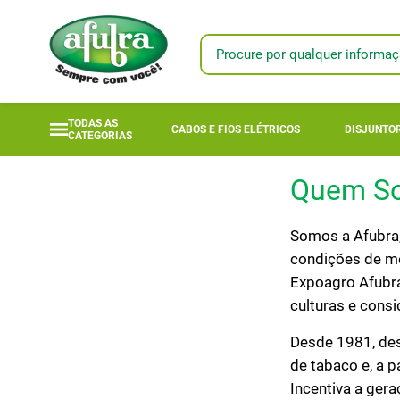
Procure por qualquer informaç
TERMOS MAIS
1
º
longi
TODAS AS
CABOS E FIOS ELÉTRICOS
DISJUNTOR
CATEGORIAS
2
º
fotovoltaic
3
º
módulo
Quem S
4
º
bomba anau
5
º
mta
Somos a Afubra,
condições de me
6
º
módulo sola
Expoagro Afubra 
7
º
inversor
culturas e consi
8
º
módulo sol
Desde 1981, de
9
º
18l
de tabaco e, a p
Incentiva a ger
10
º
disjuntores