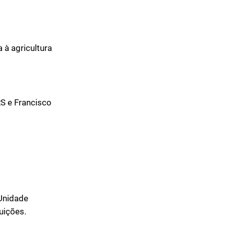
a à agricultura
RS e Francisco
 Unidade
uições.