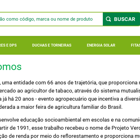
ão como código, marca ou nome de produto
 BUSCADOS
ES E DPS
DUCHAS E TORNEIRAS
ENERGIA SOLAR
FITA
o
omos
ger 900
 uma entidade com 66 anos de trajetória, que proporciona
rcado ao agricultor de tabaco, através do sistema mutualis
r longi
já há 20 anos - evento agropecuário que incentiva a divers
derada a maior feira de agricultura familiar do Brasil.
ar
senvolve educação socioambiental em escolas e na comuni
artir de 1991, esse trabalho recebeu o nome de Projeto Ver
ação de renda por meio do reflorestamento e proporciona 