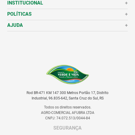
INSTITUCIONAL
+
POLÍTICAS
Quem Somos
+
História
AJUDA
Política de Pagamento
+
Políticas de Trocas e Devoluções
Perguntas Frequentes
Política de Privacidade
Como Comprar
Fale Conosco
Nossas Lojas
Rod BR-471 KM 147 300 Metros Portão 17, Distrito
Industrial, 96.835-642, Santa Cruz do Sul, RS
Todos os direitos reservados.
AGRO-COMERCIAL AFUBRA LTDA
CNPJ: 74.072.513/0044-84
SEGURANÇA