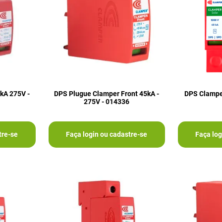
kA 275V -
DPS Plugue Clamper Front 45kA -
DPS Clampe
275V - 014336
tre-se
Faça login ou cadastre-se
Faça log