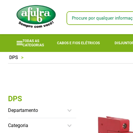
Procure por qualquer informaç
TERMOS MAIS
1
º
longi
TODAS AS
CABOS E FIOS ELÉTRICOS
DISJUNTOR
CATEGORIAS
2
º
fotovoltaic
3
º
módulo
DPS
4
º
bomba anau
5
º
mta
6
º
módulo sola
DPS
7
º
inversor
8
º
módulo sol
Departamento
9
º
18l
Materiais Elétricos
Categoria
Campo e Jardim
10
º
disjuntores