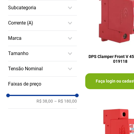
Energia Solar
Disjuntores e DPS
Subcategoria
Eletrificador de Cerca
DPS
Corrente (A)
10
Marca
20
Clamper
Tamanho
DPS Clamper Front V 45
019118
3 cm x 11 cm x 14 cm
Tensão Nominal
(AxLxP)
275
Faça login ou cadas
Faixas de preço
R$ 38,00
–
R$ 180,00