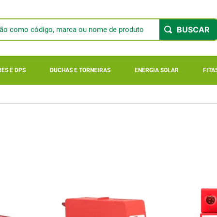
ão como código, marca ou nome de produto
 BUSCADOS
ES E DPS
DUCHAS E TORNEIRAS
ENERGIA SOLAR
FITA
o
ger 900
r longi
ar