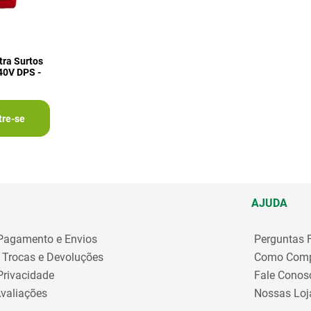
tra Surtos
40V DPS -
tre-se
AJUDA
 Pagamento e Envios
Perguntas 
e Trocas e Devoluções
Como Comp
 Privacidade
Fale Conos
valiações
Nossas Loj