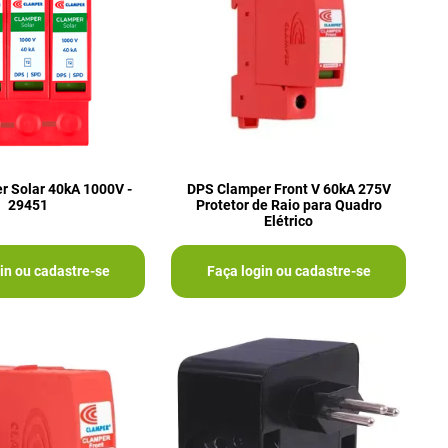
r Solar 40kA 1000V -
DPS Clamper Front V 60kA 275V
29451
Protetor de Raio para Quadro
Elétrico
in ou cadastre-se
Faça login ou cadastre-se