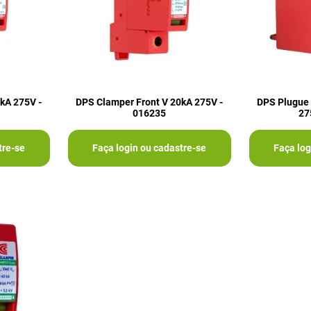
kA 275V -
DPS Clamper Front V 20kA 275V -
DPS Plugue 
016235
27
tre-se
Faça login ou cadastre-se
Faça log