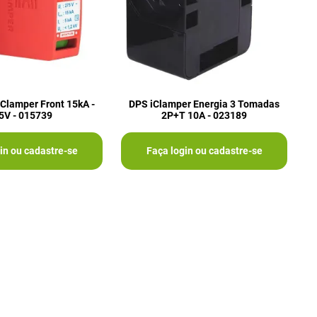
Clamper Front 15kA -
DPS iClamper Energia 3 Tomadas
5V - 015739
2P+T 10A - 023189
in ou cadastre-se
Faça login ou cadastre-se