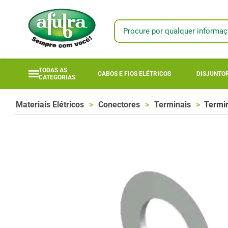
Procure por qualquer informaç
TERMOS MAIS
1
º
longi
TODAS AS
CABOS E FIOS ELÉTRICOS
DISJUNTOR
CATEGORIAS
2
º
fotovoltaic
3
º
módulo
Materiais Elétricos
Conectores
Terminais
Termin
4
º
bomba anau
5
º
mta
6
º
módulo sola
7
º
inversor
8
º
módulo sol
9
º
18l
10
º
disjuntores