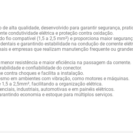
o de alta qualidade, desenvolvido para garantir segurança, prati
te condutividade elétrica e proteção contra oxidação.
a do fio compatível (1,5 a 2,5 mm²) e proporciona maior segura
dentais e garantindo estabilidade na condução de corrente elétr
ionais e empresas que realizam manutenção frequente ou grandes 
menor resistência e maior eficiência na passagem da corrente.
bilidade e confiabilidade do conector.
 contra choques e facilita a instalação.
mesmo em ambientes com vibração, como motores e máquinas.
 1,5 a 2,5mm², facilitando a organização elétrica.
enciais, industriais, automotivas e em painéis elétricos.
antindo economia e estoque para múltiplos serviços.