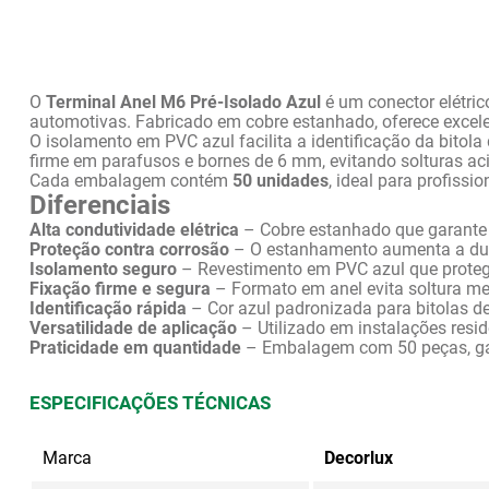
O 
Terminal Anel M6 Pré-Isolado Azul
 é um conector elétric
automotivas. Fabricado em cobre estanhado, oferece excelen
O isolamento em PVC azul facilita a identificação da bitol
firme em parafusos e bornes de 6 mm, evitando solturas aci
Cada embalagem contém 
50 unidades
, ideal para profiss
Diferenciais
Alta condutividade elétrica
 – Cobre estanhado que garante 
Proteção contra corrosão
 – O estanhamento aumenta a dura
Isolamento seguro
 – Revestimento em PVC azul que protege
Fixação firme e segura
 – Formato em anel evita soltura 
Identificação rápida
 – Cor azul padronizada para bitolas de
Versatilidade de aplicação
 – Utilizado em instalações resid
Praticidade em quantidade
 – Embalagem com 50 peças, gar
ESPECIFICAÇÕES TÉCNICAS
Marca
Decorlux