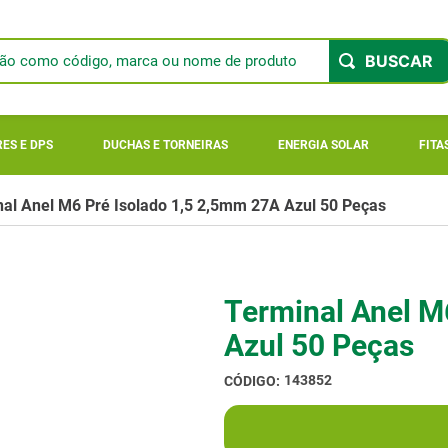
ão como código, marca ou nome de produto
 BUSCADOS
ES E DPS
DUCHAS E TORNEIRAS
ENERGIA SOLAR
FITA
o
al Anel M6 Pré Isolado 1,5 2,5mm 27A Azul 50 Peças
ger 900
r longi
Terminal Anel M
Azul 50 Peças
ar
143852