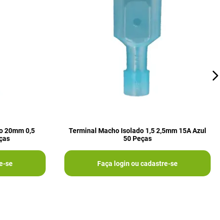
to 20mm 0,5
Terminal Macho Isolado 1,5 2,5mm 15A Azul
ças
50 Peças
e-se
Faça login ou cadastre-se