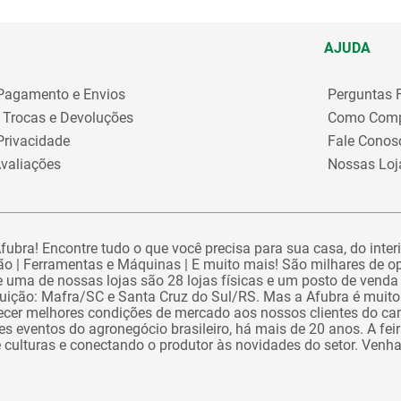
AJUDA
 Pagamento e Envios
Perguntas 
e Trocas e Devoluções
Como Comp
 Privacidade
Fale Conos
valiações
Nossas Loj
ubra! Encontre tudo o que você precisa para sua casa, do interi
o | Ferramentas e Máquinas | E muito mais! São milhares de o
 uma de nossas lojas são 28 lojas físicas e um posto de venda 
ibuição: Mafra/SC e Santa Cruz do Sul/RS. Mas a Afubra é muito
recer melhores condições de mercado aos nossos clientes do 
 eventos do agronegócio brasileiro, há mais de 20 anos. A feira 
e culturas e conectando o produtor às novidades do setor. Venh