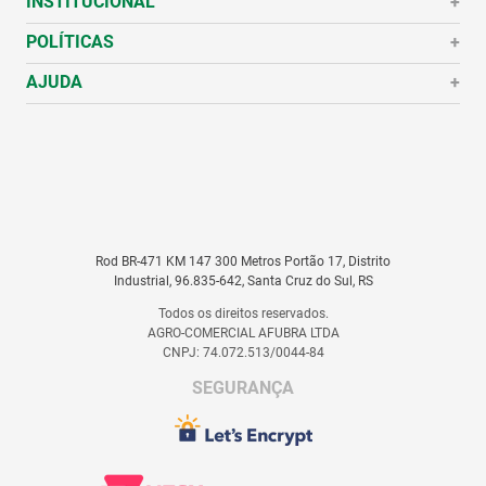
INSTITUCIONAL
+
POLÍTICAS
Quem Somos
+
História
AJUDA
Política de Pagamento
+
Políticas de Trocas e Devoluções
Perguntas Frequentes
Política de Privacidade
Como Comprar
Fale Conosco
Nossas Lojas
Rod BR-471 KM 147 300 Metros Portão 17, Distrito
Industrial, 96.835-642, Santa Cruz do Sul, RS
Todos os direitos reservados.
AGRO-COMERCIAL AFUBRA LTDA
CNPJ: 74.072.513/0044-84
SEGURANÇA