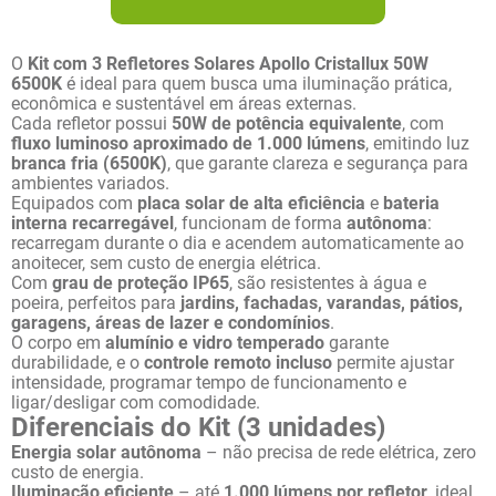
O 
Kit com 3 Refletores Solares Apollo Cristallux 50W 
6500K
 é ideal para quem busca uma iluminação prática, 
econômica e sustentável em áreas externas.
Cada refletor possui 
50W de potência equivalente
, com 
fluxo luminoso aproximado de 1.000 lúmens
, emitindo luz 
branca fria (6500K)
, que garante clareza e segurança para 
ambientes variados.
Equipados com 
placa solar de alta eficiência
 e 
bateria 
interna recarregável
, funcionam de forma 
autônoma
: 
recarregam durante o dia e acendem automaticamente ao 
anoitecer, sem custo de energia elétrica.
Com 
grau de proteção IP65
, são resistentes à água e 
poeira, perfeitos para 
jardins, fachadas, varandas, pátios, 
garagens, áreas de lazer e condomínios
.
O corpo em 
alumínio e vidro temperado
 garante 
durabilidade, e o 
controle remoto incluso
 permite ajustar 
intensidade, programar tempo de funcionamento e 
ligar/desligar com comodidade.
Diferenciais do Kit (3 unidades)
Energia solar autônoma
 – não precisa de rede elétrica, zero 
custo de energia.
Iluminação eficiente
 – até 
1.000 lúmens por refletor
, ideal 