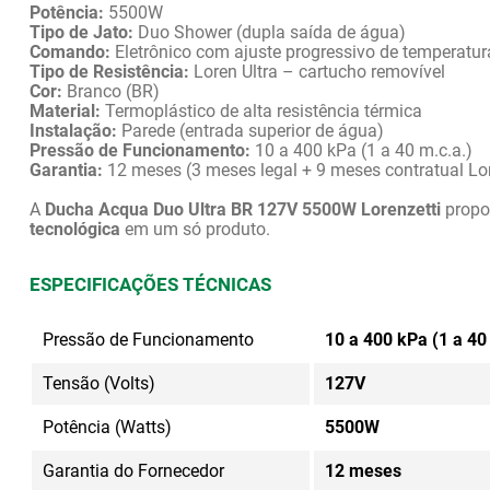
Potência:
 5500W
Tipo de Jato:
 Duo Shower (dupla saída de água)
Comando:
 Eletrônico com ajuste progressivo de temperatur
Tipo de Resistência:
 Loren Ultra – cartucho removível
Cor:
 Branco (BR)
Material:
 Termoplástico de alta resistência térmica
Instalação:
 Parede (entrada superior de água)
Pressão de Funcionamento:
 10 a 400 kPa (1 a 40 m.c.a.)
Garantia:
 12 meses (3 meses legal + 9 meses contratual Lor
A 
Ducha Acqua Duo Ultra BR 127V 5500W Lorenzetti
 propo
tecnológica
 em um só produto.
ESPECIFICAÇÕES TÉCNICAS
Pressão de Funcionamento
10 a 400 kPa (1 a 40
Tensão (Volts)
127V
Potência (Watts)
5500W
Garantia do Fornecedor
12 meses