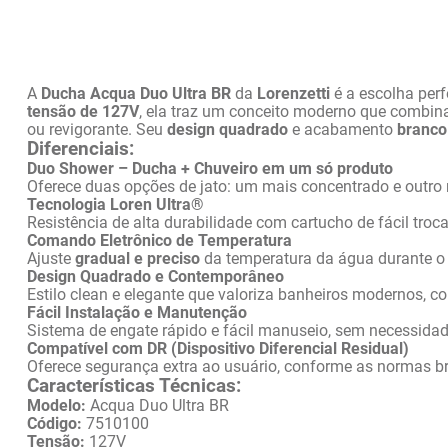
A 
Ducha Acqua Duo Ultra BR
 da 
Lorenzetti
 é a escolha per
tensão de 127V
, ela traz um conceito moderno que combin
ou revigorante. Seu 
design quadrado
 e acabamento 
branco
Diferenciais:
Duo Shower – Ducha + Chuveiro em um só produto
Oferece duas opções de jato: um mais concentrado e outro 
Tecnologia Loren Ultra®
Resistência de alta durabilidade com cartucho de fácil troc
Comando Eletrônico de Temperatura
Ajuste 
gradual e preciso
 da temperatura da água durante o 
Design Quadrado e Contemporâneo
Estilo clean e elegante que valoriza banheiros modernos, c
Fácil Instalação e Manutenção
Sistema de engate rápido e fácil manuseio, sem necessidad
Compatível com DR (Dispositivo Diferencial Residual)
Oferece segurança extra ao usuário, conforme as normas bras
Características Técnicas:
Modelo:
 Acqua Duo Ultra BR
Código:
 7510100
Tensão:
 127V