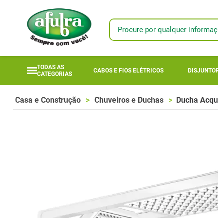
Procure por qualquer informaç
TERMOS MAIS
1
º
longi
TODAS AS
CABOS E FIOS ELÉTRICOS
DISJUNTOR
CATEGORIAS
2
º
fotovoltaic
3
º
módulo
Casa e Construção
Chuveiros e Duchas
Ducha Acqu
4
º
mta
5
º
módulo sola
6
º
inversor
7
º
módulo sol
8
º
18l
9
º
bomba anau
10
º
disjuntores