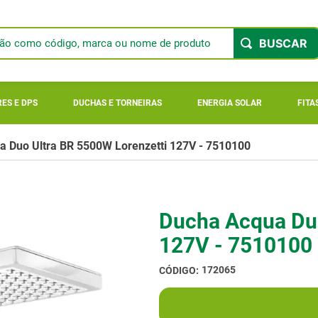
ão como código, marca ou nome de produto
 BUSCADOS
ES E DPS
DUCHAS E TORNEIRAS
ENERGIA SOLAR
FITA
o
a Duo Ultra BR 5500W Lorenzetti 127V - 7510100
r longi
Ducha Acqua Duo
ar
127V - 7510100
172065
ger 900