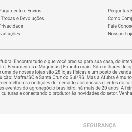
 Pagamento e Envios
Perguntas 
e Trocas e Devoluções
Como Comp
 Privacidade
Fale Conos
valiações
Nossas Loj
ubra! Encontre tudo o que você precisa para sua casa, do interi
o | Ferramentas e Máquinas | E muito mais! São milhares de o
 uma de nossas lojas são 28 lojas físicas e um posto de venda 
ibuição: Mafra/SC e Santa Cruz do Sul/RS. Mas a Afubra é muito
recer melhores condições de mercado aos nossos clientes do 
 eventos do agronegócio brasileiro, há mais de 20 anos. A feira 
e culturas e conectando o produtor às novidades do setor. Venh
SEGURANÇA